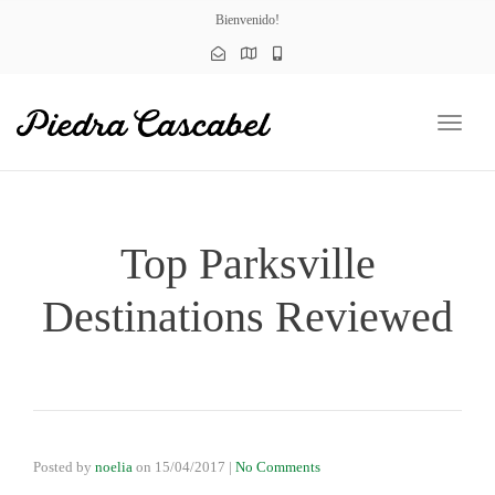
naviga
Bienvenido!
Toggl
naviga
Top Parksville
Destinations Reviewed
Posted by
noelia
on
15/04/2017
|
No Comments