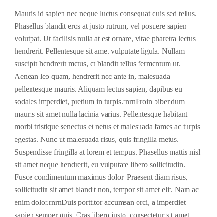
Mauris id sapien nec neque luctus consequat quis sed tellus.
Phasellus blandit eros at justo rutrum, vel posuere sapien
volutpat. Ut facilisis nulla at est ornare, vitae pharetra lectus
hendrerit. Pellentesque sit amet vulputate ligula. Nullam
suscipit hendrerit metus, et blandit tellus fermentum ut.
Aenean leo quam, hendrerit nec ante in, malesuada
pellentesque mauris. Aliquam lectus sapien, dapibus eu
sodales imperdiet, pretium in turpis.rnrnProin bibendum
mauris sit amet nulla lacinia varius. Pellentesque habitant
morbi tristique senectus et netus et malesuada fames ac turpis
egestas. Nunc ut malesuada risus, quis fringilla metus.
Suspendisse fringilla at lorem et tempus. Phasellus mattis nisl
sit amet neque hendrerit, eu vulputate libero sollicitudin.
Fusce condimentum maximus dolor. Praesent diam risus,
sollicitudin sit amet blandit non, tempor sit amet elit. Nam ac
enim dolor.rnrnDuis porttitor accumsan orci, a imperdiet
sapien semper quis. Cras libero justo, consectetur sit amet