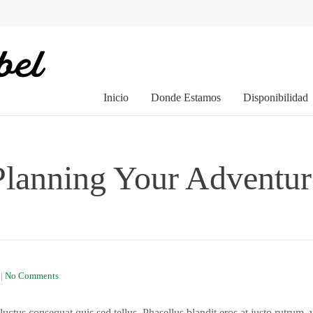
Inicio
Donde Estamos
Disponibilidad
Planning Your Adventur
|
No Comments
uctus consequat quis sed tellus. Phasellus blandit eros at justo rutrum, 