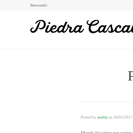
Bienvenido!
Posted by
noelia
on
20/03/2017
Mauris id sapien nec neque l