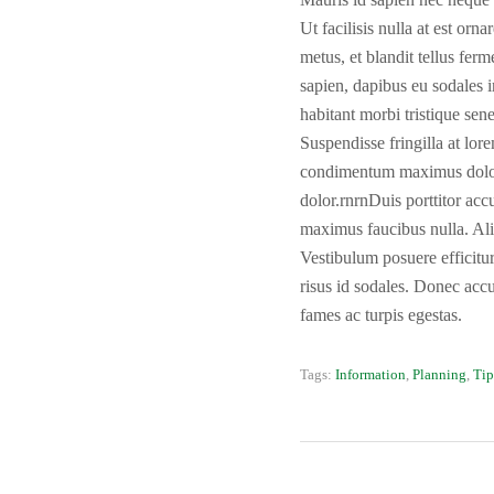
Ut facilisis nulla at est orn
metus, et blandit tellus fe
sapien, dapibus eu sodales i
habitant morbi tristique sen
Suspendisse fringilla at lore
condimentum maximus dolor. 
dolor.rnrnDuis porttitor acc
maximus faucibus nulla. Ali
Vestibulum posuere efficitur
risus id sodales. Donec acc
fames ac turpis egestas.
Tags:
Information
,
Planning
,
Tip