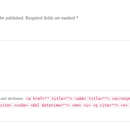
 be published. Required fields are marked *
 and attributes:
<a href="" title=""> <abbr title=""> <acrony
cite> <code> <del datetime=""> <em> <i> <q cite=""> <s> 