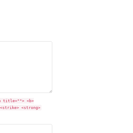
m title=""> <b>
<strike> <strong>