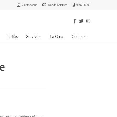
Contactanos
Donde Estamos
680796999
Tarifas
Servicios
La Casa
Contacto
e
vel posuere sapien volutpat.