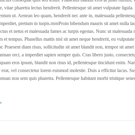
are, vitae pharetra lectus hendrerit. Pellentesque sit amet vulputate ligula
rmentum ut. Aenean leo quam, hendrerit nec ante in, malesuada pellentes
mperdiet, pretium in turpis.rnrnProin bibendum mauris sit amet nulla lac
ectus et netus et malesuada fames ac turpis egestas. Nunc ut malesuada ri
m et tempus. Phasellus mattis nisl sit amet neque hendrerit, eu vulputate 
Praesent diam risus, sollicitudin sit amet blandit non, tempor sit amet
umsan orci, a imperdiet sapien semper quis. Cras libero justo, consectetur
quam eros ipsum, blandit non risus id, pellentesque tincidunt enim. Nam
 erat, vel consectetur lorem euismod molestie. Duis a efficitur lacus. 
umsan non sem quis pharetra. Pellentesque habitant morbi tristique sene
s