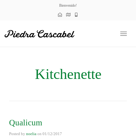
naviga
Bienvenido!
Toggl
naviga
Kitchenette
Qualicum
Posted by
noelia
on
01/12/2017