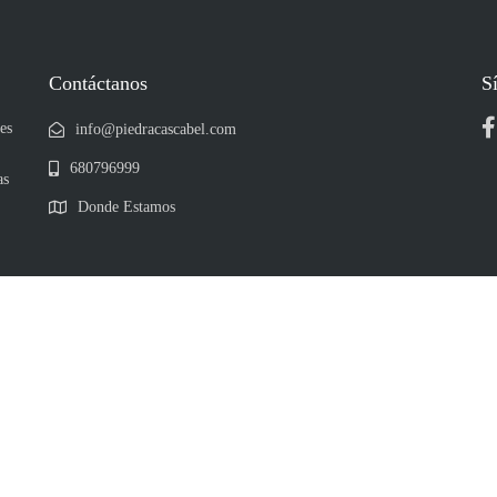
Contáctanos
S
es
info@piedracascabel.com
680796999
as
Donde Estamos