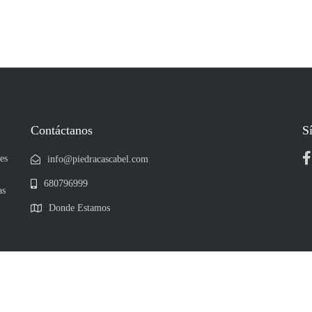
Contáctanos
S
es
info@piedracascabel.com
680796999
as
Donde Estamos